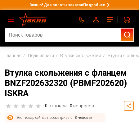
Важно! Для оплаты заказов
Подробнее
Главная
Подшипники
Втулки скольжения
Втулки скольж
Втулка скольжения с фланцем
BNZF202632320 (PBMF202620)
ISKRA
0
отзывов
0
вопросов
Этот товар сейчас просматривают
8 человек