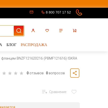
8 800 707 17 52
А
БЛОГ
РАСПРОДАЖА
с фланцем BNZF121620216 (PBMF121616) ISKRA
0
отзывов
0
вопросов
Сравнение
жидается