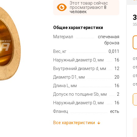
Этот товар сейчас
просматривают
8
человек
3
35
Общие характеристики
Материал
спеченная
бронза
Вес, кг
0,011
от
Наружный диаметр D, мм
16
от
Внутренний диаметр d, мм
12
от
Диаметр D1, мм
20
от
Длина L, мм
16
Допуск по толщине Sb, мм
2
Наружный диаметр D, мм
16
Фланец
есть
Все характеристики