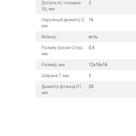
Допуск по толщине
2
Sb, мм
Наружный диаметр D,
16
мм
Фланец
есть
Размер фаски Cmax,
0,4
мм
Размер, мм
12x16x16
Ширина T, мм
2
Диаметр фланца D1,
20
мм