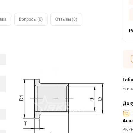
вка
Вопросы (0)
Отзывы (
0
)
Р
Габ
Един
Док
Анал
BNZF