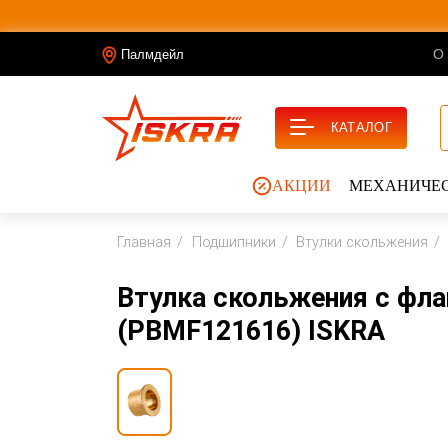
О
Палмдейл
КАТАЛОГ
АКЦИИ
МЕХАНИЧЕС
Главная
Подшипники
Втулки скольжения
Втулка скольжения с фл
(PBMF121616) ISKRA