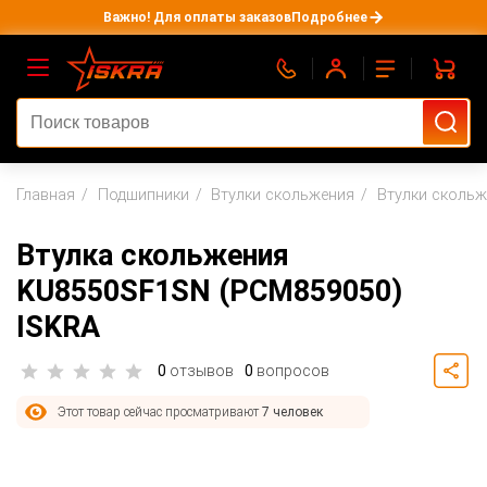
Важно! Для оплаты заказов
Подробнее
Главная
Подшипники
Втулки скольжения
Втулки сколь
Втулка скольжения
KU8550SF1SN (PCM859050)
ISKRA
0
отзывов
0
вопросов
Этот товар сейчас просматривают
7 человек