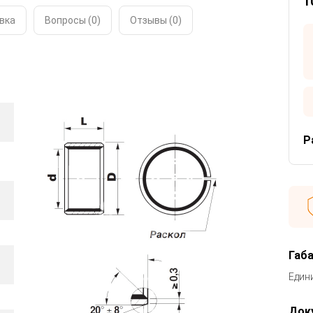
1
вка
Вопросы (0)
Отзывы (
0
)
Р
Габ
Един
Док