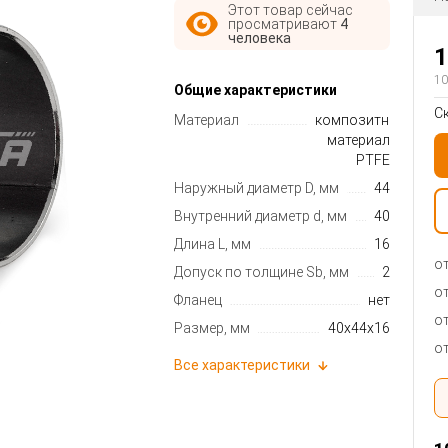
Этот товар сейчас
просматривают
4
человека
1
10
Общие характеристики
С
Материал
композитный
материал
PTFE
Наружный диаметр D, мм
44
Внутренний диаметр d, мм
40
Длина L, мм
16
от
Допуск по толщине Sb, мм
2
от
Фланец
нет
от
Размер, мм
40x44x16
от
Все характеристики