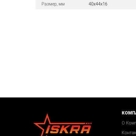
Размер, мм
40x44x16
КОМП
О Ком
Конта