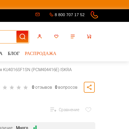
8 800 707 17 52
А
БЛОГ
РАСПРОДАЖА
я KU4016SF1SN (PCM404416E) ISKRA
0
отзывов
0
вопросов
Сравнение
аличие:
Много