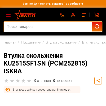
Важно! Для оплаты заказов
Подробнее
Главная
Подшипники
Втулки скольжения
Втулки сколь
Втулка скольжения
KU2515SF1SN (PCM252815)
ISKRA
0
отзывов
0
вопросов
Этот товар сейчас просматривают
8 человек