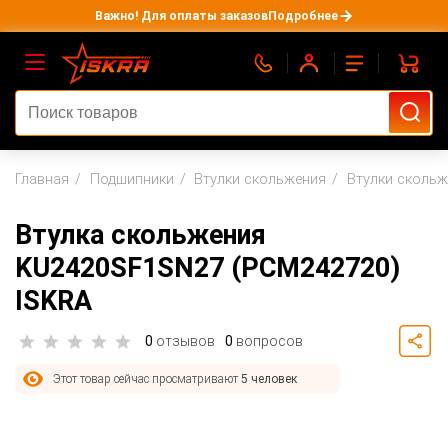
Важно! Для оплаты заказов
Подробнее
Главная
Подшипники
Втулки скольжения
Втулки сколь
Втулка скольжения
KU2420SF1SN27 (PCM242720)
ISKRA
0
отзывов
0
вопросов
Этот товар сейчас просматривают
5 человек