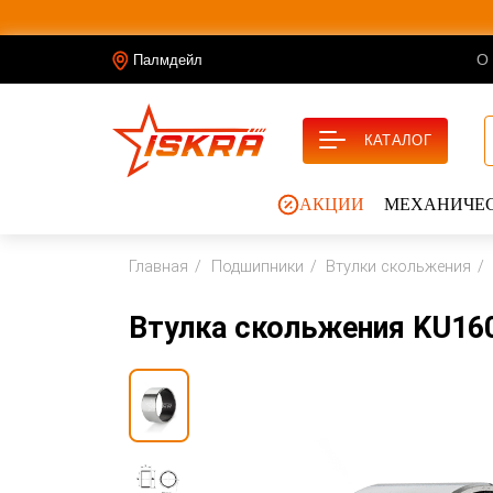
О
Палмдейл
КАТАЛОГ
АКЦИИ
МЕХАНИЧЕС
Главная
Подшипники
Втулки скольжения
Втулка скольжения KU16