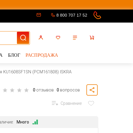
8 800 707 17 52
А
БЛОГ
РАСПРОДАЖА
я KU1608SF1SN (PCM161808) ISKRA
0
отзывов
0
вопросов
Сравнение
аличие:
Много