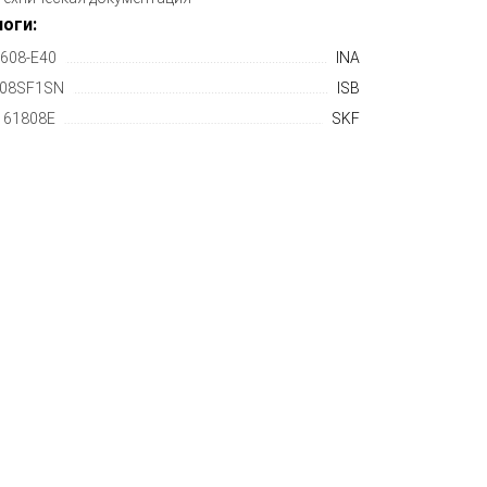
оги:
608-E40
INA
08SF1SN
ISB
61808E
SKF