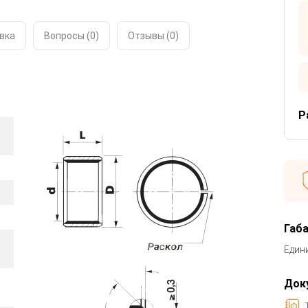
вка
Вопросы (0)
Отзывы (
0
)
Р
Габ
Един
Док