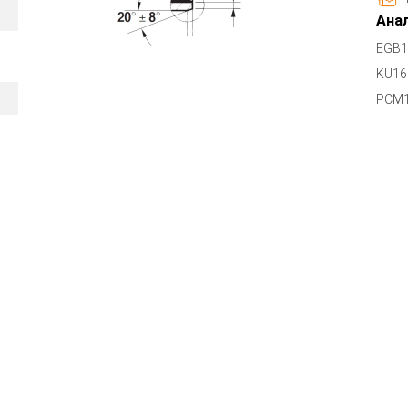
Анал
EGB1
KU16
PCM1