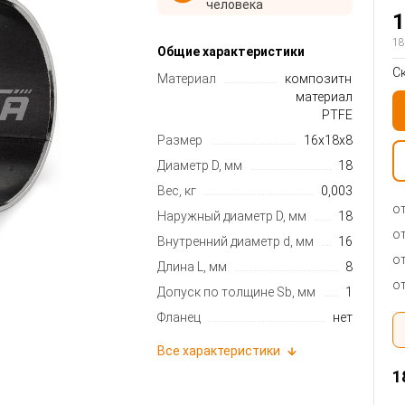
человека
1
18
Общие характеристики
С
Материал
композитный
материал
PTFE
Размер
16x18x8
Диаметр D, мм
18
Вес, кг
0,003
от
Наружный диаметр D, мм
18
от
Внутренний диаметр d, мм
16
от
Длина L, мм
8
от
Допуск по толщине Sb, мм
1
Фланец
нет
Все характеристики
1