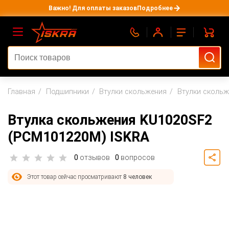
Важно! Для оплаты заказов
Подробнее
Главная
Подшипники
Втулки скольжения
Втулки сколь
Втулка скольжения KU1020SF2
(PCM101220M) ISKRA
0
отзывов
0
вопросов
Этот товар сейчас просматривают
8 человек