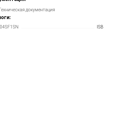
Техническая документация
оги:
04SF1SN
ISB