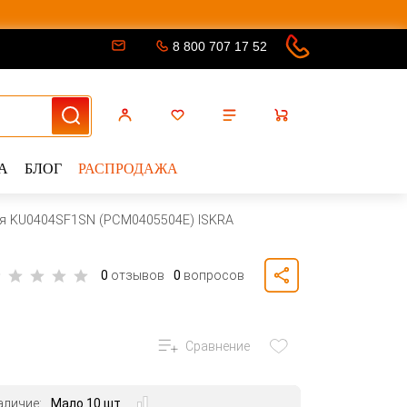
8 800 707 17 52
А
БЛОГ
РАСПРОДАЖА
я KU0404SF1SN (PCM0405504E) ISKRA
0
отзывов
0
вопросов
Сравнение
аличие:
Мало 10 шт