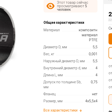
Этот товар сейчас
просматривают
5
человек
2
22
Общие характеристики
С
Материал
композитный
материал
PTFE
Диаметр D, мм
5,5
Вес, кг
0,001
Наружный диаметр D, мм
5,5
от
Внутренний диаметр d, мм
4
от
Длина L, мм
4
от
Допуск по толщине Sb,
0,75
от
мм
Фланец
нет
Размер, мм
4x5,5x4
Все характеристики