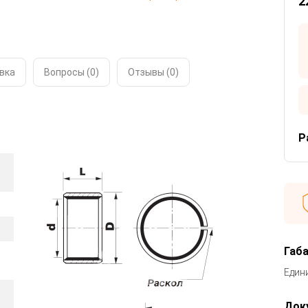
2
вка
Вопросы (0)
Отзывы (
0
)
Р
Габ
Един
Док