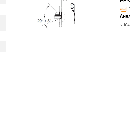
Анал
KU04