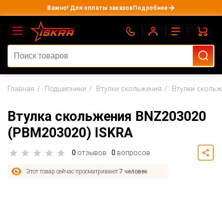
Важно! Для оплаты заказов
Подробнее
Главная
Подшипники
Втулки скольжения
Втулки скольж
Втулка скольжения BNZ203020
(PBM203020) ISKRA
0
отзывов
0
вопросов
Этот товар сейчас просматривают
7 человек