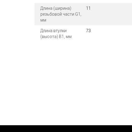
Длина (ширина)
11
резьбовой части G1,
мм
Длина втулки
73
(высота) B1, мм