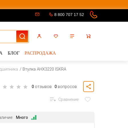
8 800 707 17 52
А
БЛОГ
РАСПРОДАЖА
одшипника
Втулка AHX3220 ISKRA
0
отзывов
0
вопросов
Сравнение
аличие:
Много