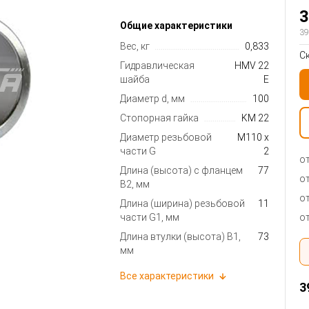
3
Общие характеристики
39
Вес, кг
0,833
С
Гидравлическая
HMV 22
шайба
E
Диаметр d, мм
100
Стопорная гайка
KM 22
Диаметр резьбовой
M110 x
части G
2
от
Длина (высота) с фланцем
77
от
B2, мм
от
Длина (ширина) резьбовой
11
от
части G1, мм
Длина втулки (высота) B1,
73
мм
Все характеристики
3