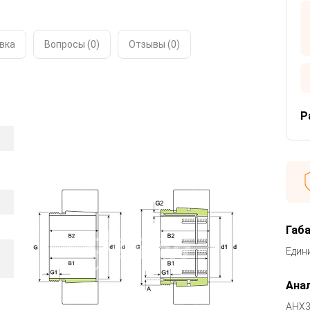
вка
Вопросы (0)
Отзывы (
0
)
Р
Габ
Един
Анал
AHX3