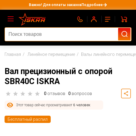
Важно! Для оплаты заказов
Подробнее
Главная
Линейное перемещение
Валы линейного перемеще
Вал прецизионный с опорой
SBR40C ISKRA
0
отзывов
0
вопросов
Этот товар сейчас просматривают
6 человек
Бесплатный распил