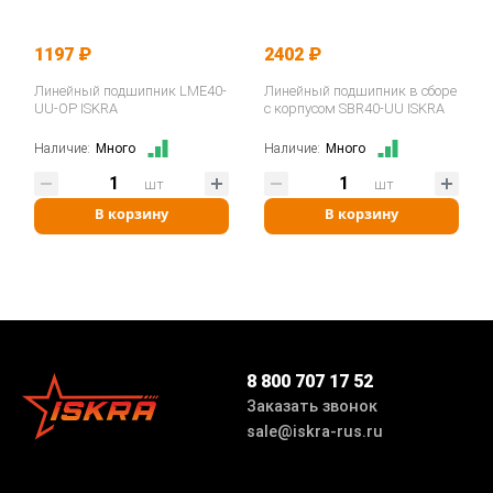
1197 ₽
2402 ₽
Линейный подшипник LME40-
Линейный подшипник в сборе
UU-OP ISKRA
с корпусом SBR40-UU ISKRA
Наличие:
Много
Наличие:
Много
шт
шт
В корзину
В корзину
8 800 707 17 52
Заказать звонок
sale@iskra-rus.ru