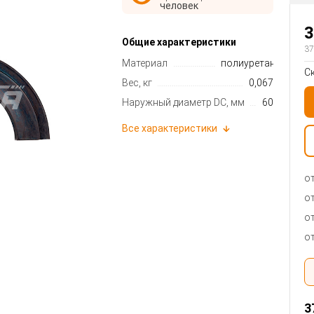
человек
3
Общие характеристики
37
Материал
полиуретан
С
Вес, кг
0,067
Наружный диаметр DC, мм
60
Все характеристики
от
от
от
от
3