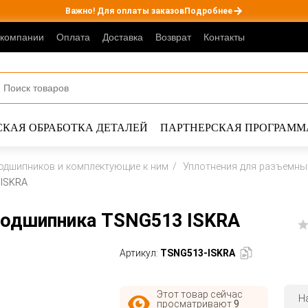
Важно! Для оплаты заказов
Подробнее
 компании
Оплата
Доставка
Возврат
Контакты
КАЯ ОБРАБОТКА ДЕТАЛЕЙ
ПАРТНЕРСКАЯ ПРОГРАММ
одшипников и комплектующие к ним
Уплотнения для разъемны
 ISKRA
 подшипника TSNG513 ISKRA
Артикул:
TSNG513-ISKRA
Этот товар сейчас
Н
просматривают
9