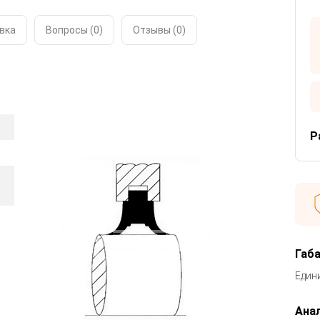
вка
Вопросы (0)
Отзывы (
0
)
Р
Габ
Един
Анал