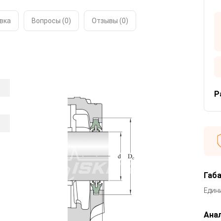
вка
Вопросы (0)
Отзывы (
0
)
Р
Габ
Един
Анал