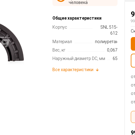
человека
9
Общие характеристики
99
Корпус
SNL 515-
С
612
Материал
полиуретан
Вес, кг
0,067
Наружный диаметр DC, мм
65
Все характеристики
от
от
от
от
9