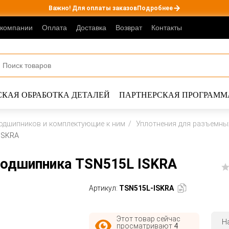
Важно! Для оплаты заказов
Подробнее
 компании
Оплата
Доставка
Возврат
Контакты
КАЯ ОБРАБОТКА ДЕТАЛЕЙ
ПАРТНЕРСКАЯ ПРОГРАММ
одшипников и комплектующие к ним
Уплотнения для разъемны
ISKRA
 подшипника TSN515L ISKRA
Артикул:
TSN515L-ISKRA
Этот товар сейчас
Н
просматривают
4