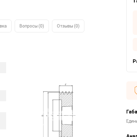
1
вка
Вопросы (0)
Отзывы (
0
)
Р
Габ
Един
Анал