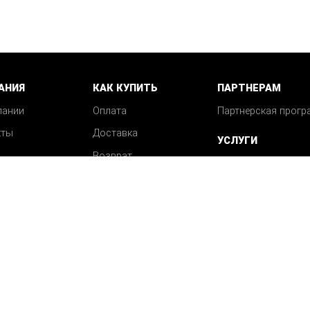
АНИЯ
КАК КУПИТЬ
ПАРТНЕРАМ
пании
Оплата
Партнерская прогр
кты
Доставка
УСЛУГИ
Возврат
Механическая обра
Вопрос-ответ
деталей