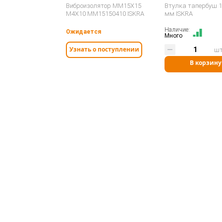
Виброизолятор MM15X15
Втулка тапербуш 1
M4X10 MM15150410 ISKRA
мм ISKRA
Наличие:
Ожидается
Много
Узнать о поступлении
ш
В корзину