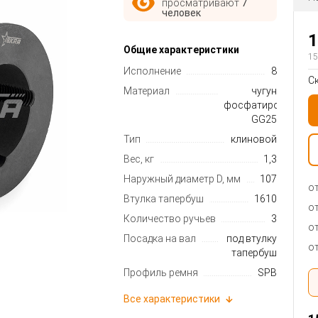
просматривают
7
человек
1
Общие характеристики
15
Исполнение
8
С
Материал
чугун
фосфатированный
GG25
Тип
клиновой
Вес, кг
1,3
Наружный диаметр D, мм
107
от
Втулка тапербуш
1610
от
Количество ручьев
3
от
Посадка на вал
под втулку
от
тапербуш
Профиль ремня
SPB
Все характеристики