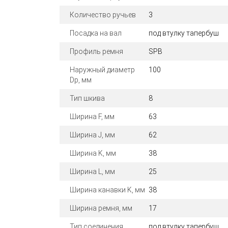
Количество ручьев
3
Посадка на вал
под втулку тапербуш
Профиль ремня
SPB
Наружный диаметр
100
Dp, мм
Тип шкива
8
Ширина F, мм
63
Ширина J, мм
62
Ширина K, мм
38
Ширина L, мм
25
Ширина канавки K, мм
38
Ширина ремня, мм
17
Тип соединения
под втулку тапербуш