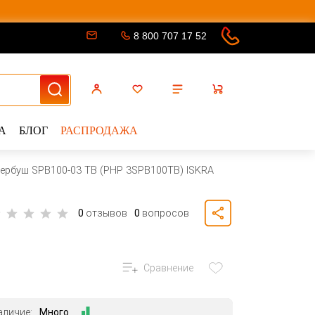
8 800 707 17 52
А
БЛОГ
РАСПРОДАЖА
пербуш SPB100-03 TB (PHP 3SPB100TB) ISKRA
0
отзывов
0
вопросов
Сравнение
аличие:
Много