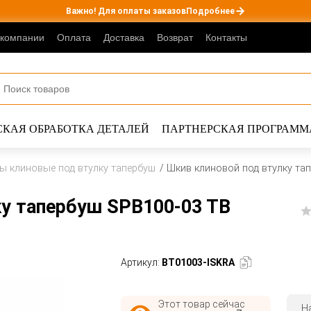
Важно! Для оплаты заказов
Подробнее
 компании
Оплата
Доставка
Возврат
Контакты
КАЯ ОБРАБОТКА ДЕТАЛЕЙ
ПАРТНЕРСКАЯ ПРОГРАММ
ы клиновые под втулку тапербуш
Шкив клиновой под втулку та
ку тапербуш SPB100-03 TB
Артикул:
BT01003-ISKRA
Этот товар сейчас
Н