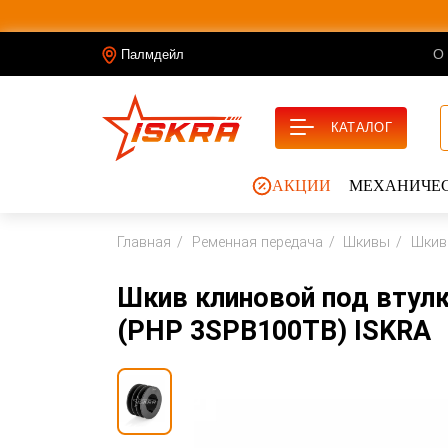
О
Палмдейл
КАТАЛОГ
АКЦИИ
МЕХАНИЧЕС
Главная
Ременная передача
Шкивы
Шкив
Шкив клиновой под втул
(PHP 3SPB100TB) ISKRA