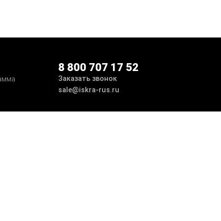
8 800 707 17 52
Заказать звонок
амма
sale@iskra-rus.ru
ботка
Принимаем к оплате
Мы в соцсетях