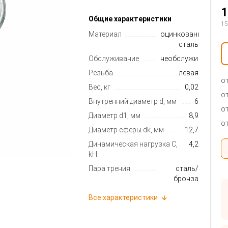
1
Общие характеристики
15
Материал
оцинкованная
сталь
Обслуживание
необслуживаемый
Резьба
левая
от
Вес, кг
0,02
от
Внутренний диаметр d, мм
6
от
Диаметр d1, мм
8,9
от
Диаметр сферы dk, мм
12,7
Динамическая нагрузка C,
4,2
kН
Пара трения
сталь/
бронза
Все характеристики