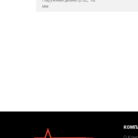
Наружный диаметр d2,
18
мм
КОМП
О Ком