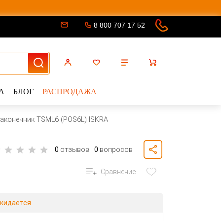
8 800 707 17 52
А
БЛОГ
РАСПРОДАЖА
аконечник TSML6 (POS6L) ISKRA
0
отзывов
0
вопросов
Сравнение
жидается