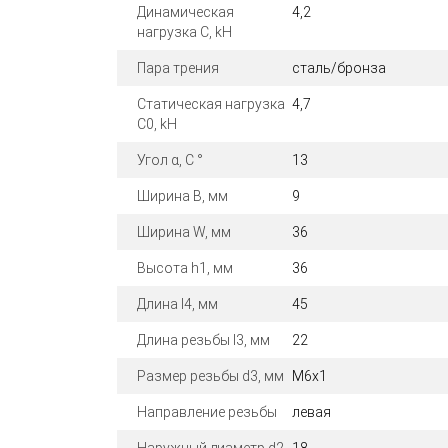
Динамическая
4,2
нагрузка C, kН
Пара трения
сталь/бронза
Статическая нагрузка
4,7
C0, kН
Угол α, С °
13
Ширина B, мм
9
Ширина W, мм
36
Высота h1, мм
36
Длина l4, мм
45
Длина резьбы l3, мм
22
Размер резьбы d3, мм
M6x1
Направление резьбы
левая