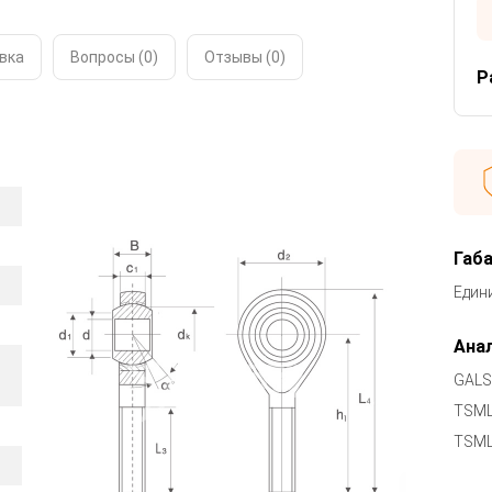
вка
Вопросы (0)
Отзывы (
0
)
Р
Габ
Един
Анал
GALS
TSM
TSML