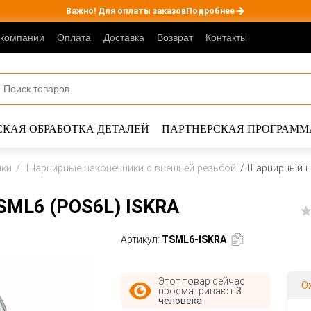
Важно! Для оплаты заказов
Подробнее
 компании
Оплата
Доставка
Возврат
Контакты
КАЯ ОБРАБОТКА ДЕТАЛЕЙ
ПАРТНЕРСКАЯ ПРОГРАММ
ики
Шарнирные наконечники с внешней резьбой
Шарнирный н
SML6 (POS6L) ISKRA
Артикул:
TSML6-ISKRA
Этот товар сейчас
О
просматривают
3
человека