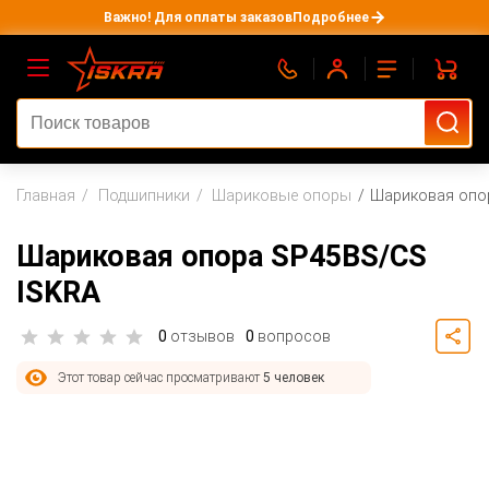
Важно! Для оплаты заказов
Подробнее
Главная
Подшипники
Шариковые опоры
Шариковая опо
Шариковая опора SP45BS/CS
ISKRA
0
отзывов
0
вопросов
Этот товар сейчас просматривают
5 человек