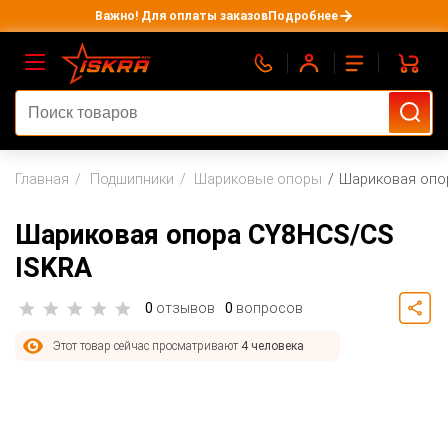
Важно! Для оплаты заказов
Подробнее
Главная
Подшипники
Шариковые опоры
Шариковая опо
Шариковая опора CY8HCS/CS
ISKRA
0
отзывов
0
вопросов
Этот товар сейчас просматривают
4 человека