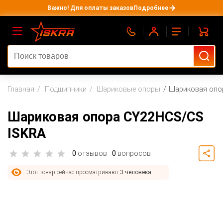
Важно! Для оплаты заказов
Подробнее
Главная
Подшипники
Шариковые опоры
Шариковая опо
Шариковая опора CY22HCS/CS
ISKRA
0
отзывов
0
вопросов
Этот товар сейчас просматривают
3 человека