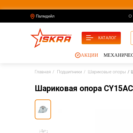
О
Палмдейл
КАТАЛОГ
АКЦИИ
МЕХАНИЧЕС
Главная
Подшипники
Шариковые опоры
Шариковая опора CY15AC