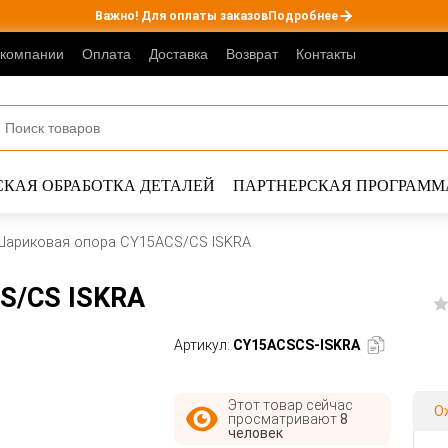
Важно! Для оплаты заказов
Подробнее
 компании
Оплата
Доставка
Возврат
Контакты
КАЯ ОБРАБОТКА ДЕТАЛЕЙ
ПАРТНЕРСКАЯ ПРОГРАММ
Шариковая опора CY15ACS/CS ISKRA
S/CS ISKRA
Артикул:
CY15ACSCS-ISKRA
Этот товар сейчас
О
просматривают
8
человек