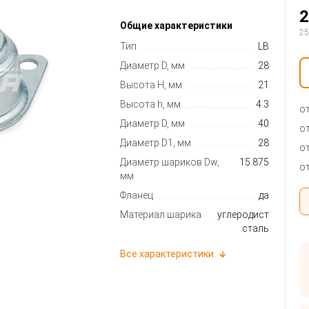
2
Общие характеристики
25
Тип
LB
Диаметр D, мм
28
Высота H, мм
21
Высота h, мм
4.3
от
Диаметр D, мм
40
от
Диаметр D1, мм
28
от
Диаметр шариков Dw,
15.875
от
мм
Фланец
да
Материал шарика
углеродистая
сталь
Все характеристики