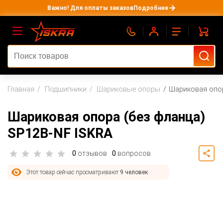
Важно! Для оплаты заказов
Подробнее
Главная
Подшипники
Шариковые опоры
Шариковая опор
Шариковая опора (без фланца)
SP12B-NF ISKRA
0
отзывов
0
вопросов
Этот товар сейчас просматривают
9 человек