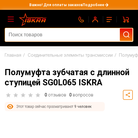
Важно! Для оплаты заказов
Подробнее
Главная
Соединительные элементы трансмиссии
Полумуф
Полумуфта зубчатая с длинной
ступицей SG0L065 ISKRA
0
отзывов
0
вопросов
Этот товар сейчас просматривают
9 человек