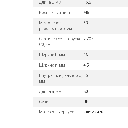
Длина L, мм
16,5
Крепежный винт
М6
Межосевое
63
расстояние e, мм
Статическая нагрузка
2,707
C0, kН
Ширина b, мм
16
Ширина n, мм
4,5
Внутренний диаметр d,
15
мм
Длина а, мм
80
Серия
UP
Материал корпуса
алюминий