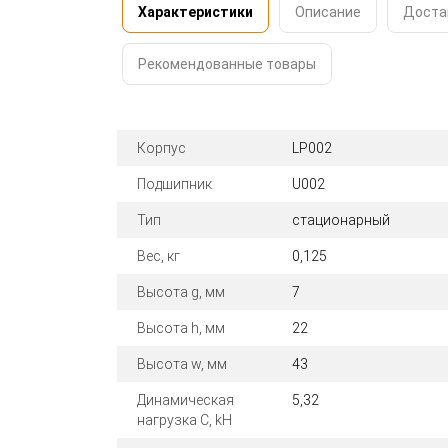
Характеристики
Описание
Доста
Рекомендованные товары
Корпус
LP002
Подшипник
U002
Тип
стационарный
Вес, кг
0,125
Высота g, мм
7
Высота h, мм
22
Высота w, мм
43
Динамическая
5,32
нагрузка C, kН