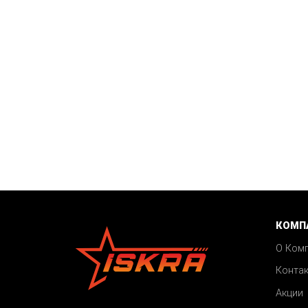
КОМП
О Ком
Конта
Акции