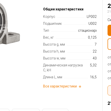
2
Общие характеристики
21
Корпус
LP002
С
Подшипник
U002
Тип
стационарный
Вес, кг
0,125
Высота g, мм
7
Высота h, мм
22
от
Высота w, мм
43
от
Динамическая нагрузка
5,32
C, kН
от
Длина L, мм
16,5
от
Все характеристики
2