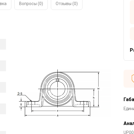
вка
Вопросы (0)
Отзывы (
0
)
Р
Габ
Един
Анал
UP00