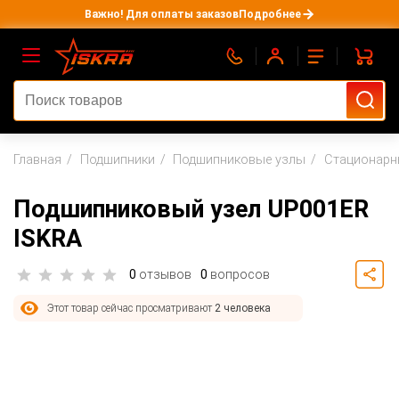
Важно! Для оплаты заказов
Подробнее
Главная
Подшипники
Подшипниковые узлы
Стационарн
Подшипниковый узел UP001ER
ISKRA
0
отзывов
0
вопросов
Этот товар сейчас просматривают
2 человека