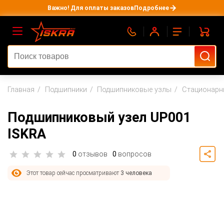
Важно! Для оплаты заказов
Подробнее
Главная
Подшипники
Подшипниковые узлы
Стационарн
Подшипниковый узел UP001
ISKRA
0
отзывов
0
вопросов
Этот товар сейчас просматривают
3 человека