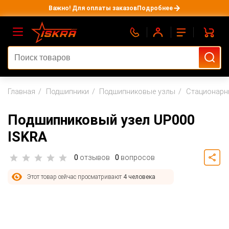
Важно! Для оплаты заказов
Подробнее
Главная
Подшипники
Подшипниковые узлы
Стационарн
Подшипниковый узел UP000
ISKRA
0
отзывов
0
вопросов
Этот товар сейчас просматривают
4 человека