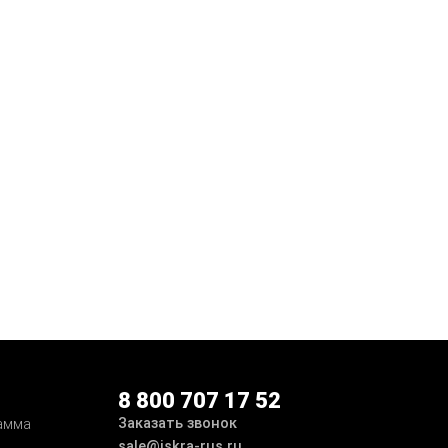
8 800 707 17 52
Заказать звонок
амма
sale@iskra-rus.ru