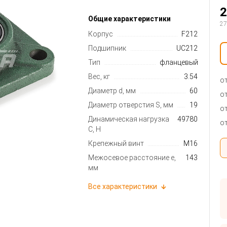
2
Общие характеристики
27
Корпус
F212
Подшипник
UC212
Тип
фланцевый
Вес, кг
3.54
от
Диаметр d, мм
60
от
Диаметр отверстия S, мм
19
от
Динамическая нагрузка
49780
от
C, Н
Крепежный винт
M16
Межосевое расстояние e,
143
мм
Все характеристики