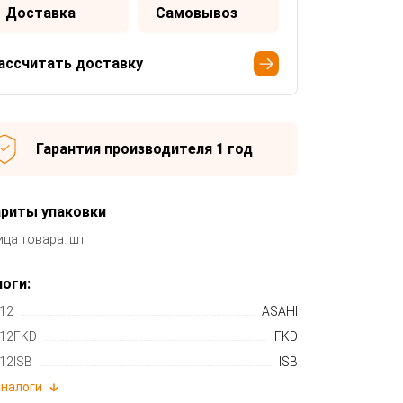
Доставка
Самовывоз
ассчитать доставку
Гарантия производителя 1 год
ариты упаковки
ица товара: шт
оги:
12
ASAHI
12FKD
FKD
12ISB
ISB
аналоги