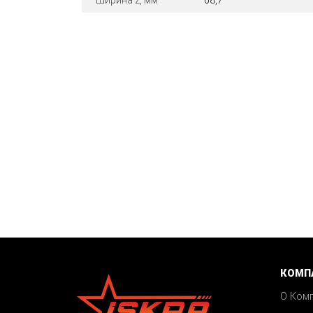
Ширина z, мм
68,7
КОМП
О Ком