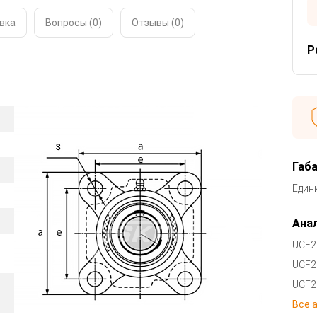
вка
Вопросы (0)
Отзывы (
0
)
Р
Габ
Един
Анал
UCF2
UCF2
UCF2
Все 