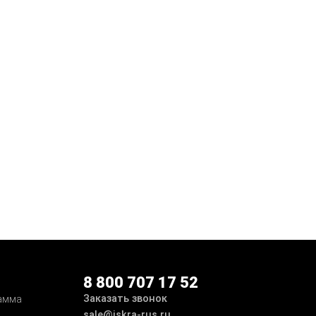
8 800 707 17 52
Заказать звонок
амма
sale@iskra-rus.ru