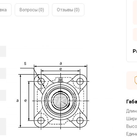
вка
Вопросы (0)
Отзывы (
0
)
Р
Габ
Длина
Шири
Высо
Един