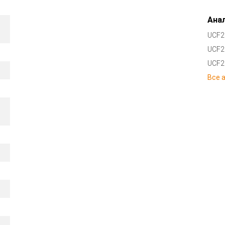
Анал
UCF2
UCF2
UCF2
Все 