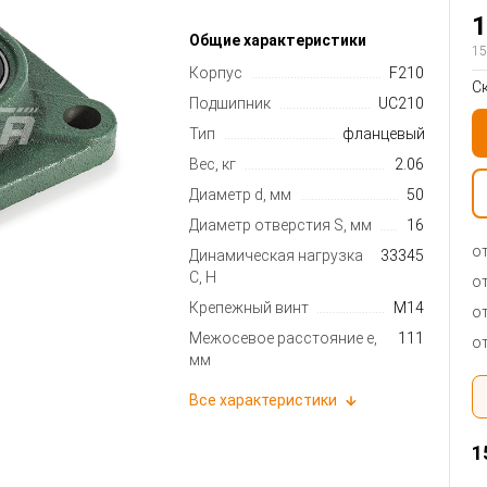
1
Общие характеристики
15
Корпус
F210
С
Подшипник
UC210
Тип
фланцевый
Вес, кг
2.06
Диаметр d, мм
50
Диаметр отверстия S, мм
16
от
Динамическая нагрузка
33345
C, Н
от
Крепежный винт
M14
от
Межосевое расстояние e,
111
от
мм
Все характеристики
1