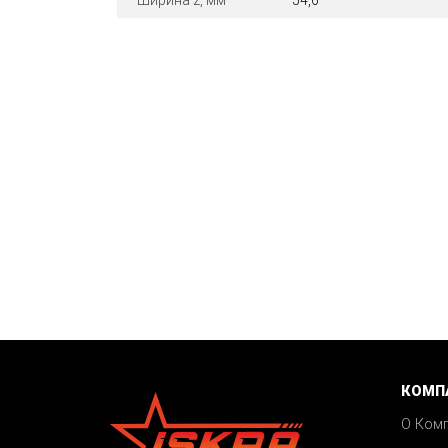
Ширина z, мм
54,6
КОМП
О Ком