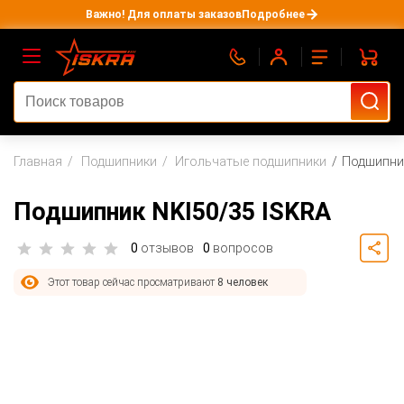
Важно! Для оплаты заказов
Подробнее
Главная
Подшипники
Игольчатые подшипники
Подшипник
Подшипник NKI50/35 ISKRA
0
отзывов
0
вопросов
Этот товар сейчас просматривают
8 человек