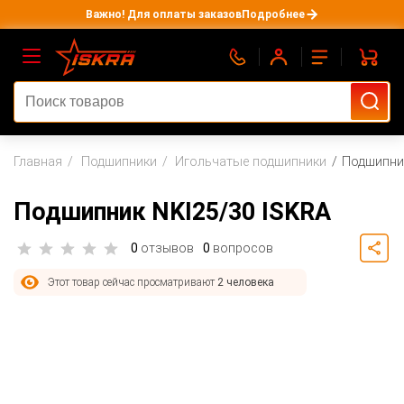
Важно! Для оплаты заказов
Подробнее
Главная
Подшипники
Игольчатые подшипники
Подшипник
Подшипник NKI25/30 ISKRA
0
отзывов
0
вопросов
Этот товар сейчас просматривают
2 человека