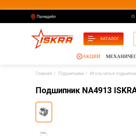
О
Палмдейл
КАТАЛОГ
АКЦИИ
МЕХАНИЧЕС
Главная
Подшипники
Игольчатые подшипн
Подшипник NA4913 ISKR