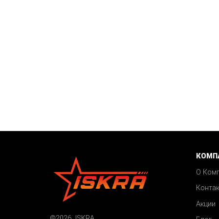
КОМП
О Ком
Конта
Акции
©2026 ISKRA