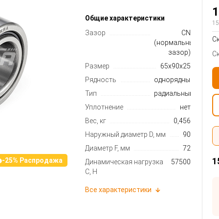
1
Общие характеристики
15
Зазор
CN
С
(нормальный
зазор)
С
Размер
65x90x25
Рядность
однорядный
Тип
радиальный
Уплотнение
нет
Вес, кг
0,456
Наружный диаметр D, мм
90
Диаметр F, мм
72
1
-25% Распродажа
Динамическая нагрузка
57500
C, Н
Все характеристики