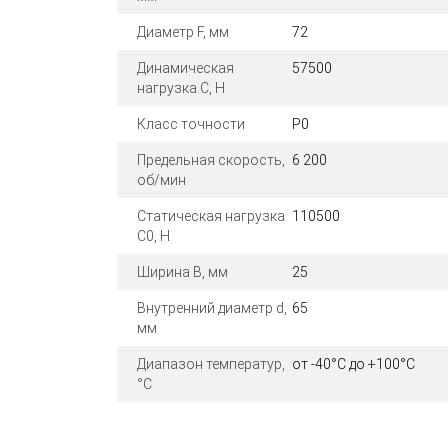
Диаметр F, мм
72
Динамическая
57500
нагрузка C, Н
Класс точности
P0
Предельная скорость,
6 200
об/мин
Статическая нагрузка
110500
C0, Н
Ширина B, мм
25
Внутренний диаметр d,
65
мм
Диапазон температур,
от -40°C до +100°C
°C