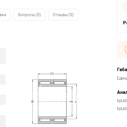
вка
Вопросы (0)
Отзывы (
0
)
Р
Габ
Един
Анал
NA49
NA49