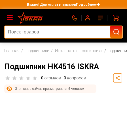
Важно! Для оплаты заказов
Подробнее
Главная
Подшипники
Игольчатые подшипники
Подшипни
Подшипник HK4516 ISKRA
0
отзывов
0
вопросов
Этот товар сейчас просматривают
6 человек