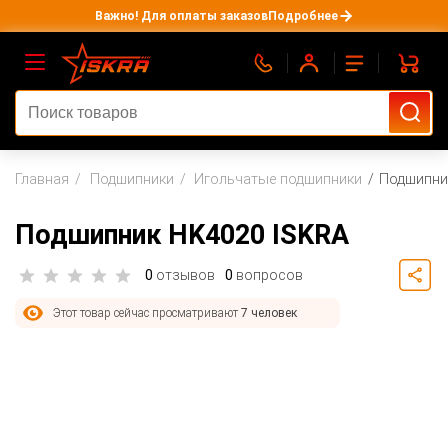
Важно! Для оплаты заказов
Подробнее
Главная
Подшипники
Игольчатые подшипники
Подшипни
Подшипник HK4020 ISKRA
0
отзывов
0
вопросов
Этот товар сейчас просматривают
7 человек