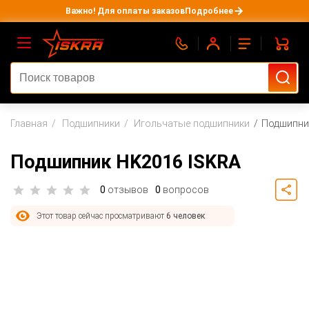
Важно! Для оплаты заказов
Подробнее
Главная
Подшипники
Игольчатые подшипники
Подшипни
Подшипник HK2016 ISKRA
0
отзывов
0
вопросов
Этот товар сейчас просматривают
6 человек