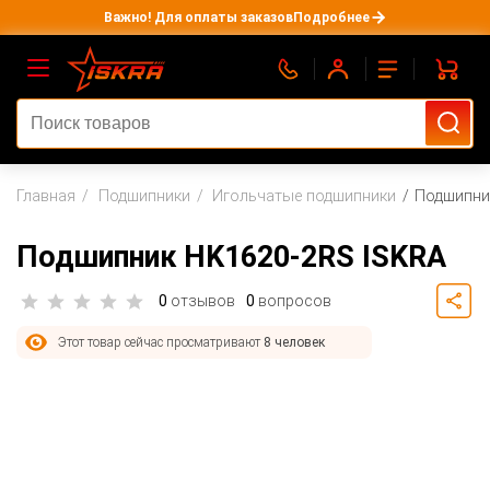
Важно! Для оплаты заказов
Подробнее
Главная
Подшипники
Игольчатые подшипники
Подшипни
Подшипник HK1620-2RS ISKRA
0
отзывов
0
вопросов
Этот товар сейчас просматривают
8 человек