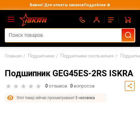
Важно! Для оплаты заказов
Подробнее
Главная
Подшипники
Подшипники скольжения
Подшипни
Подшипник GEG45ES-2RS ISKRA
0
отзывов
0
вопросов
Этот товар сейчас просматривают
3 человека