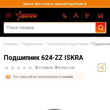
Важно! Для оплаты заказов
Подробнее
Главная
Подшипники
Шариковые подшипники
Подшипник
Подшипник 624-ZZ ISKRA
0
отзывов
0
вопросов
Этот товар сейчас просматривают
6 человек