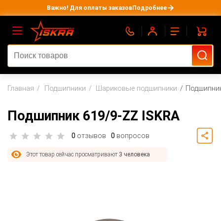
Важно! Для оплаты заказов
Подробнее
Главная
Подшипники
Шариковые подшипники
Подшипник
Подшипник 619/9-ZZ ISKRA
0
отзывов
0
вопросов
Этот товар сейчас просматривают
3 человека