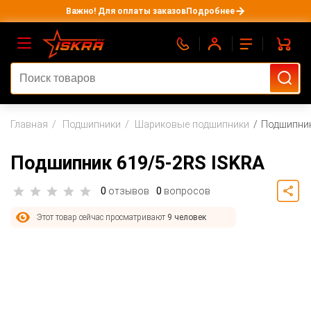
Важно! Для оплаты заказов
Подробнее
Главная
Подшипники
Шариковые подшипники
Подшипник
Подшипник 619/5-2RS ISKRA
0
отзывов
0
вопросов
Этот товар сейчас просматривают
9 человек