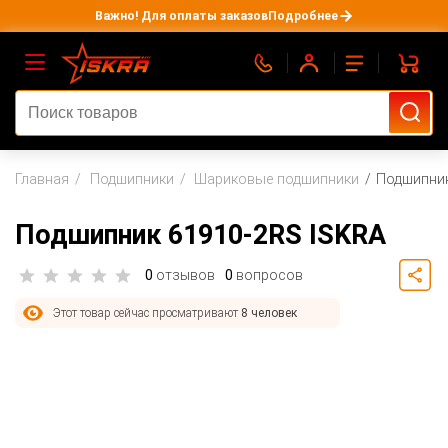
Важно! Для оплаты заказов
Подробнее
Главная
Подшипники
Шариковые подшипники
Подшипник
Подшипник 61910-2RS ISKRA
0
отзывов
0
вопросов
Этот товар сейчас просматривают
8 человек