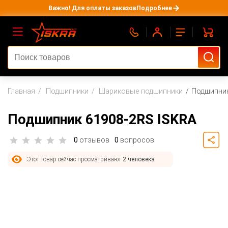
Важно! Для оплаты заказов
Подробнее
Главная
Подшипники
Шариковые подшипники
Подшипник
Подшипник 61908-2RS ISKRA
0
отзывов
0
вопросов
Этот товар сейчас просматривают
2 человека