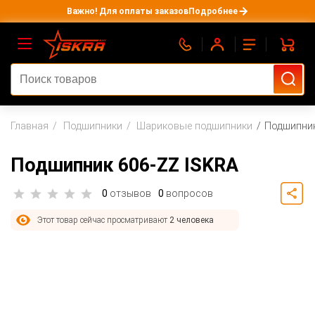
Важно! Для оплаты заказов
Подробнее
Главная
Подшипники
Шариковые подшипники
Подшипник
Подшипник 606-ZZ ISKRA
0
отзывов
0
вопросов
Этот товар сейчас просматривают
2 человека