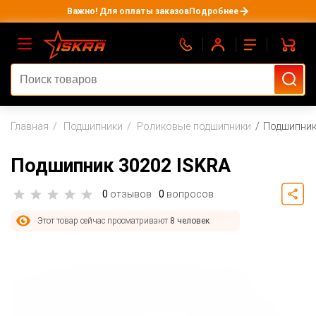
Важно! Для оплаты заказов
Подробнее
Главная
Подшипники
Роликовые подшипники
Подшипник
Подшипник 30202 ISKRA
0
отзывов
0
вопросов
Этот товар сейчас просматривают
8 человек