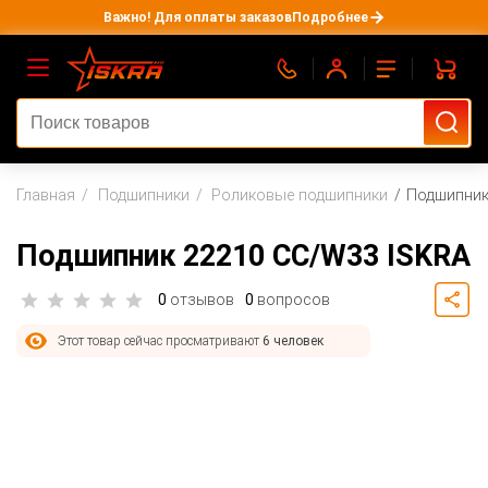
Важно! Для оплаты заказов
Подробнее
Главная
Подшипники
Роликовые подшипники
Подшипник
Подшипник 22210 CC/W33 ISKRA
0
отзывов
0
вопросов
Этот товар сейчас просматривают
6 человек