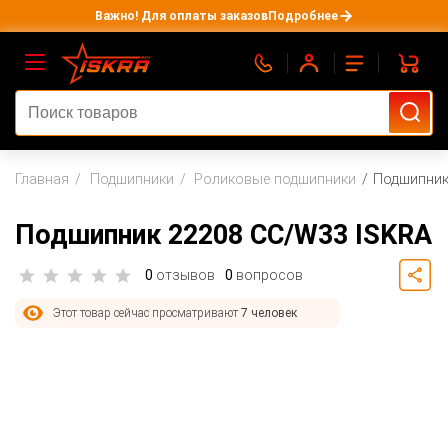
Важно! Для оплаты заказов
Подробнее
Главная
Подшипники
Роликовые подшипники
Подшипник
Подшипник 22208 CC/W33 ISKRA
0
отзывов
0
вопросов
Этот товар сейчас просматривают
7 человек