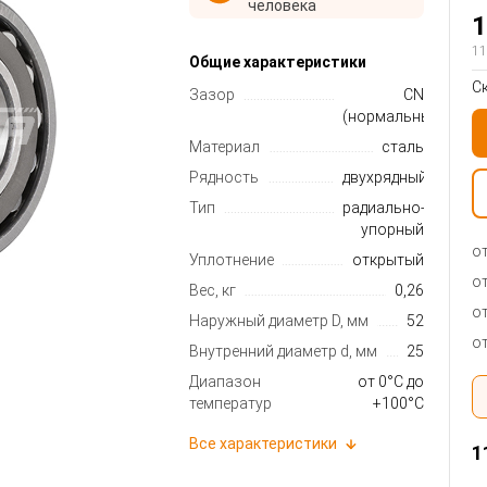
человека
1
11
Общие характеристики
С
Зазор
CN
(нормальный)
Материал
сталь
Рядность
двухрядный
Тип
радиально-
упорный
от
Уплотнение
открытый
от
Вес, кг
0,26
от
Наружный диаметр D, мм
52
от
Внутренний диаметр d, мм
25
Диапазон
от 0°C до
температур
+100°C
Все характеристики
1