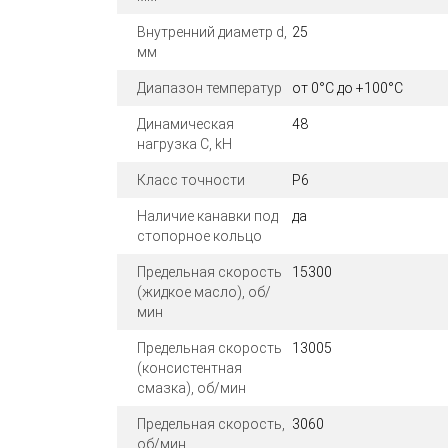
Внутренний диаметр d,
25
мм
Диапазон температур
от 0°C до +100°C
Динамическая
48
нагрузка C, kН
Класс точности
P6
Наличие канавки под
да
стопорное кольцо
Предельная скорость
15300
(жидкое масло), об/
мин
Предельная скорость
13005
(консистентная
смазка), об/мин
Предельная скорость,
3060
об/мин