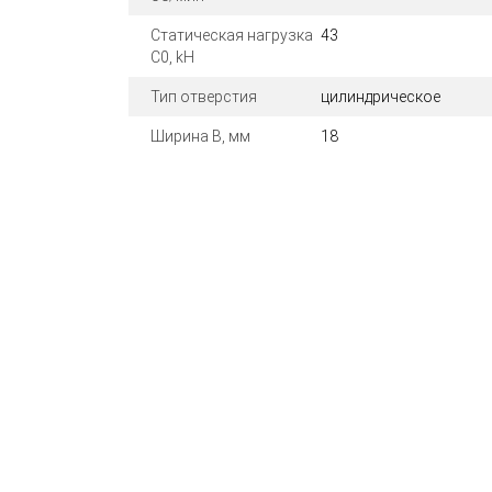
Статическая нагрузка
43
C0, kН
Тип отверстия
цилиндрическое
Ширина B, мм
18