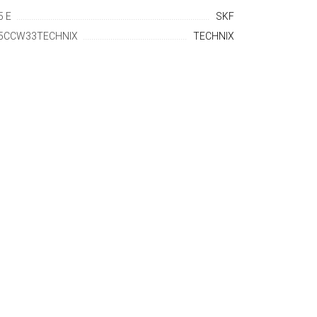
5 E
SKF
5CCW33TECHNIX
TECHNIX