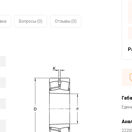
вка
Вопросы (0)
Отзывы (
0
)
Р
Габ
Един
Анал
2220