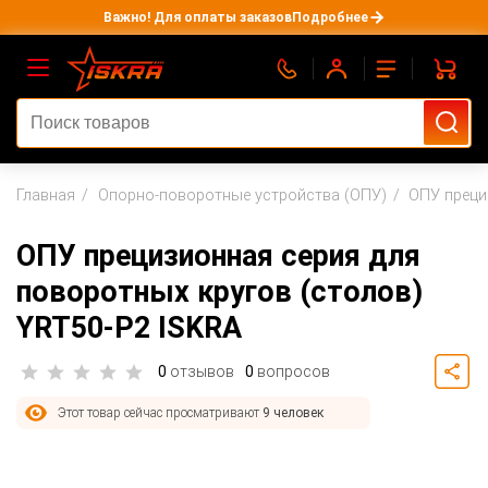
Важно! Для оплаты заказов
Подробнее
Главная
Опорно-поворотные устройства (ОПУ)
ОПУ преци
ОПУ прецизионная серия для
поворотных кругов (столов)
YRT50-P2 ISKRA
0
отзывов
0
вопросов
Этот товар сейчас просматривают
9 человек