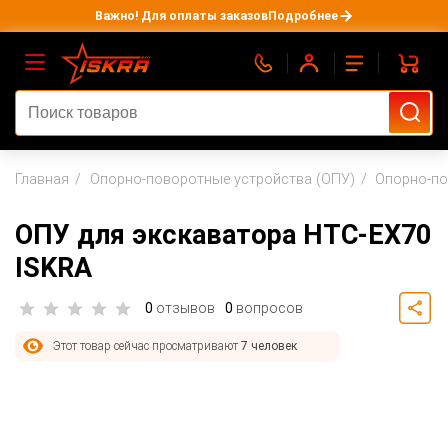
Важно! Для оплаты заказов
Подробнее
Главная
Опорно-поворотные устройства (ОПУ)
Опорно-по
ОПУ для экскаватора HTC-EX70
ISKRA
0
отзывов
0
вопросов
Этот товар сейчас просматривают
7 человек