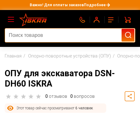
Важно! Для оплаты заказов
Подробнее
Главная
Опорно-поворотные устройства (ОПУ)
Опорно-по
ОПУ для экскаватора DSN-
DH60 ISKRA
0
отзывов
0
вопросов
Этот товар сейчас просматривают
6 человек