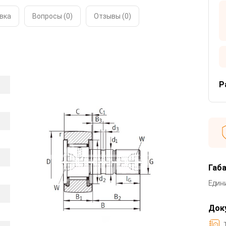
вка
Вопросы (0)
Отзывы (
0
)
Р
Габ
Един
Док