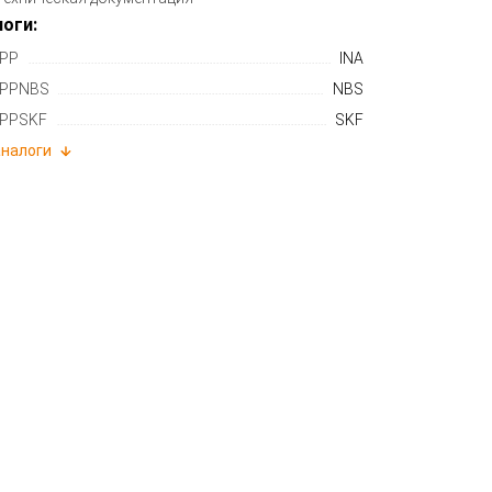
оги:
PP
INA
0PPNBS
NBS
PPSKF
SKF
аналоги