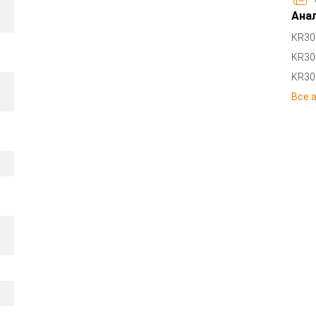
Анал
KR30
KR3
KR30
Все 