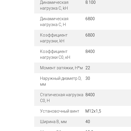
Динамическая
8 100
нагрузка C, kН
Динамическая
6800
нагрузка C, Н
Коэффициент
6800
нагрузки, kН
Коэффициент
8400
нагрузки C0, кН
Момент затяжки, Н*м
22
Наружный диаметр D,
30
мм
Статическая нагрузка
8400
C0, Н
Установочный винт
M12x1,5
Ширина B, мм
40