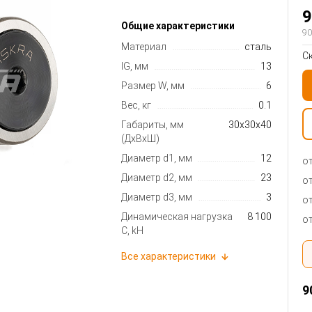
9
Общие характеристики
90
Материал
сталь
С
lG, мм
13
Размер W, мм
6
Вес, кг
0.1
Габариты, мм
30x30x40
(ДхВхШ)
Диаметр d1, мм
12
от
Диаметр d2, мм
23
от
Диаметр d3, мм
3
от
Динамическая нагрузка
8 100
от
C, kН
Все характеристики
9