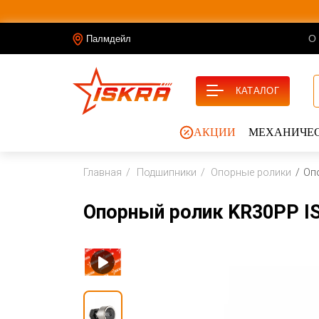
О
Палмдейл
КАТАЛОГ
АКЦИИ
МЕХАНИЧЕС
Главная
Подшипники
Опорные ролики
Оп
Опорный ролик KR30PP I